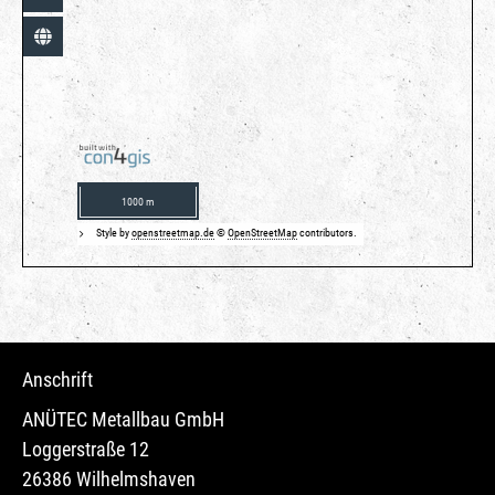
1000 m
Style by
openstreetmap.de
©
OpenStreetMap
contributors.
Anschrift
ANÜTEC Metallbau GmbH
Loggerstraße 12
26386 Wilhelmshaven